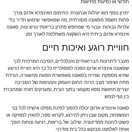
חודשי או נסיעות מתישות.
יתרון נוסף הוא יעילות אנרגטית. החימום האינפרא אדום צורך
פחות חשמל מסאונה מסורתית, מה שמאפשר שימוש תדיר בלי
עלויות גבוהות. עבור מי שמחפש פתרון בריאותי נגיש ונוח, סאונה
אינפרא אדום ביתית היא השקעה משתלמת לאורך זמן.
חוויית רוגע ואיכות חיים
מעבר ליתרונות הבריאותיים והכלכליים, הסיבה המרכזית לכך
שסאונה אינפרא אדום הפכה לפופולרית כל כך היא חוויית הרוגע
שהיא מספקת. שהייה בסאונה מאפשרת הפוגה מהשגרה, הורדת
מתח ושיפור מצב הרוח. החום העמוק והנעימות של הסביבה
יוצרים תחושת ספא מקצועי בתוך הבית, ומעניקים חוויה שמחברת
בין גוף לנפש.
סאונה אינפרא אדום יכולה להפוך לפינת מפלט אישית לכל בני
המשפחה, מקום שבו ניתן להירגע, לקרוא ספר, להאזין למוזיקה או
פשוט ליהנות ממדיטציה. שילוב של בריאות, רגיעה ונוחות הופך
אותה לאלמנט מבוקש בכל בית מודרני.