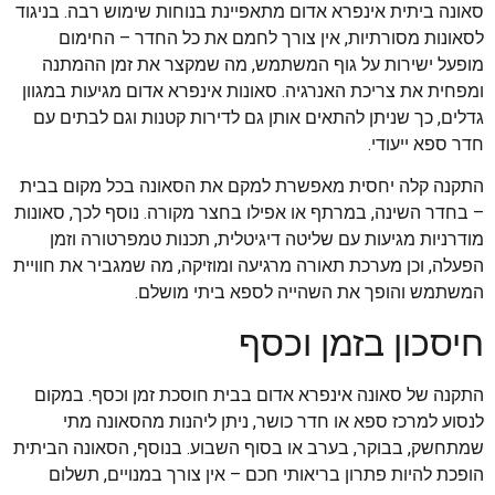
סאונה ביתית אינפרא אדום מתאפיינת בנוחות שימוש רבה. בניגוד
לסאונות מסורתיות, אין צורך לחמם את כל החדר – החימום
מופעל ישירות על גוף המשתמש, מה שמקצר את זמן ההמתנה
ומפחית את צריכת האנרגיה. סאונות אינפרא אדום מגיעות במגוון
גדלים, כך שניתן להתאים אותן גם לדירות קטנות וגם לבתים עם
חדר ספא ייעודי.
התקנה קלה יחסית מאפשרת למקם את הסאונה בכל מקום בבית
– בחדר השינה, במרתף או אפילו בחצר מקורה. נוסף לכך, סאונות
מודרניות מגיעות עם שליטה דיגיטלית, תכנות טמפרטורה וזמן
הפעלה, וכן מערכת תאורה מרגיעה ומוזיקה, מה שמגביר את חוויית
המשתמש והופך את השהייה לספא ביתי מושלם.
חיסכון בזמן וכסף
התקנה של סאונה אינפרא אדום בבית חוסכת זמן וכסף. במקום
לנסוע למרכז ספא או חדר כושר, ניתן ליהנות מהסאונה מתי
שמתחשק, בבוקר, בערב או בסוף השבוע. בנוסף, הסאונה הביתית
הופכת להיות פתרון בריאותי חכם – אין צורך במנויים, תשלום