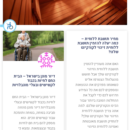
מחיר תושבת ללוחית –
כמה יעלה להזמין תושבת
ללוחית זיהוי לקורקינט
שלנו?
האם אתה מעוניין להזמין
תושבת ללוחית הזיהוי
לקורקינט שלך אבל חושש
דיור מוגן בישראל – הבית
מהעלות? הצטרפו אלינו
החם לחיות בכבוד
כשאנחנו מפרקים את ההוצאות
לקשישים ובעלי מוגבלויות
ומספקים לכם את כל המידע
הדרוש לכם כדי לקבל את
דיור מוגן בישראל – הבית החם
ההחלטה הטובה ביותר עבור
לחיות בכבוד לקשישים ובעלי
הכיס והקורקינט שלכם. למה
מוגבלויות דיור מוגן מהווה
אתה צריך תושבת ללוחית
סביבה בטוחה, בטוחה ותומכת
הזיהוי של הקורקינט שלך?
עבור קשישים ונכים. הוא
להחזיק תושבת מאובטחת
מספק להם בית חם לחיות
ואמינה ללוחית הזיהוי
בכבוד ובעצמאות. נמצא כי