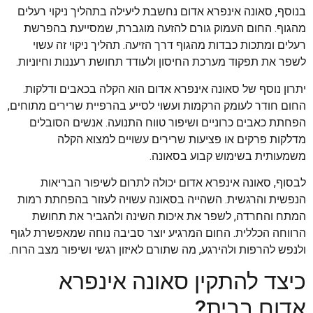
בנוסף, סאונה אינפרא אדום נחשבת ליעילה בתהליך ניקוי רעלים
מהגוף. החום העמוק גורם להזעה מוגברת, שמסייעת בהפרשת
רעלים ומתכות כבדות מהגוף דרך הזיעה. תהליך ניקוי זה עשוי
לשפר את תפקוד מערכת החיסון ולעודד תחושת רעננות וחיוניות.
יתרון נוסף של סאונה אינפרא אדום הוא הקלה בכאבים ודלקות.
החום חודר לעומק הרקמות ועשוי לסייע בהרפיית שרירים מתוחים,
הפחתת כאבים כרוניים ושיפור טווח התנועה. אנשים הסובלים
מדלקות פרקים או פציעות שרירים עשויים למצוא הקלה
משמעותית בשימוש קבוע בסאונה.
לבסוף, סאונה אינפרא אדום יכולה לתרום לשיפור הבריאות
הנפשית והרגשית. השהייה בסאונה עשויה לעזור בהפחתת רמות
המתח והחרדה, לשפר את איכות השינה ולהגביר את תחושת
הרווחה הכללית. החום המרגיע יוצר סביבה נוחה שמאפשרת לגוף
ולנפש להרפות ולהירגע, מה שתורם לאיזון רגשי ושיפור מצב הרוח.
כיצד להתקין סאונה אינפרא
אדום בבית?