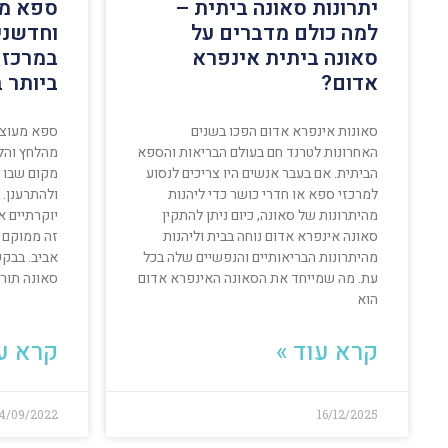
יתרונות סאונה ביתית –
ספא מע
למה כולם מדברים על
וחדשני
סאונה ביתית אינפרא
במרכז 
אדום?
ביותר 
סאונות אינפרא אדום הפכו בשנים
ספא מעוצב 
האחרונות לטרנד חם בעולם הבריאות והספא
מהלחץ והלח
הביתית. אם בעבר אנשים היו צריכים לנסוע
מקום שבו א
למרכזי ספא או חדרי כושר כדי ליהנות
ולהתרענן.
מהיתרונות של סאונה, כיום ניתן להתקין
יוקרתיים א
סאונה אינפרא אדום נוחה בבית וליהנות
זה ממוקם ב
מהיתרונות הבריאותיים והנפשיים שלה בכל
אביב. בבק
עת. מה שמייחד את הסאונה האינפרא אדום
סאונה תור
הוא
קרא עוד »
קרא עו
4/09/2022
16/12/2025