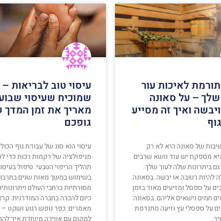
תורמת לאיכות עור
עיסוי טוב לבריאות –
שלך – על סאונה
שמוכיח שעיסוי שבועי
יבשה ואיך זה מסייע
מאריך את זמן המדך 
וף
גופכם
יבות של סאונה היא לא רק
עיסוי הוא סוג של עבודת גוף הכול
יא מספקת יש עוד נושא שרבים
מניפולציה של רקמות רכות כדי ל
גם ביתרונות שלה לעור שלך.
תהליך הריפוי הטבעי. טיפול בעיסו
ה להיות רטובה או יבשה. בסאונה
בשימוש במשך מאות שנים בתרבוי
ים על ספסל ומזיעים מאוד בזמן
מסורתיות ברחבי העולם ויתרונותיו 
ם חמים נישאים אליהם. בסאונה
כיום להכרה בחברה המודרנית. קרא
ים על ספסלי עץ וזיעה מתנדפת
מאמרים: כפר נופש רגוע ושקט – ב
יר.
למקום עם אווירה מיוחדת איך לה