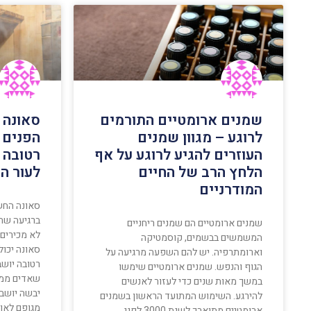
שמנים ארומטיים התורמים
סאונה 
לרוגע – מגוון שמנים
הפנים 
העוזרים להגיע לרוגע על אף
רטובה ו
הלחץ הרב של החיים
לעור הג
המודרניים
סאונה החש
ברגיעה שה
שמנים ארומטיים הם שמנים ריחניים
לא מכירים 
המשמשים בבשמים, קוסמטיקה
סאונה יכול
וארומתרפיה. יש להם השפעה מרגיעה על
רטובה יושב
הגוף והנפש. שמנים ארומטיים שימשו
שאדים ממי
במשך מאות שנים כדי לעזור לאנשים
יבשה יושב
להירגע. השימוש המתועד הראשון בשמנים
מגופם לאוו
ארומטיים מתוארך לשנת 3000 לפני