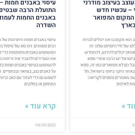
וצב בעיצוב מודרני
עיסוי באבנים חמות –
 – עכשיו חדש
התועלת הרבה שבטיפו
המקום המפואר
באבנים החמות לעמוד
בארץ
השדרה
הוא מקום בו אנו יכולים לברוח
עיסוי באבנים חמות היתרונות של 
ץ של חיי היומיום שלנו. זה
רבים ומגוונים. זהו סוג של טיפול בע
נחנו יכולים להירגע, להתחדש
המשתמש באבנים מחוממות כדי ל
 בישראל יש הרבה אתרי ספא
את השרירים ולהגביר את זרימת הד
בל הם לא מפוארים כמו זה. ספא
להשתמש בעיסוי באבנים חמות כד
אזור היקר ביותר בישראל, תל
על כאבים בגב, בצוואר ובכתפיים. ז
שה מאמרים נוספים לקריאה:
לשמש גם כדי לעזור עם כאב כרוני 
מת לאיכות
התחתון או בחלקים
ד »
קרא עוד »
04/09/2022
0